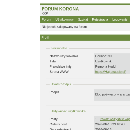
FORUM KORONA
KKP
Forum
Użytkownicy
Szukaj
Rejestracja
Logowanie
Nie jesteś zalogowany na forum.
Profil
Personalne
Nazwa użytkownika
Corinne19O
Tytuł
Użytkownik
Prawdziwe imię
Remona Hudd
Strona WWW
https://Hajratstudio.pl/
Avatar/Podpis
Podpis
Blog poświęcony aranża
Aktywność użytkownika
Posty
1 -
Pokaż wszystkie wąt
Ostatni post
2026-06-13 23:48:43
Data rejestracji
2026-06-13