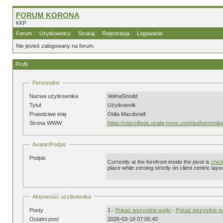
FORUM KORONA
KKP
Forum
Użytkownicy
Szukaj
Rejestracja
Logowanie
Nie jesteś zalogowany na forum.
Profil
Personalne
Nazwa użytkownika
VelmaSnodd
Tytuł
Użytkownik
Prawdziwe imię
Otilia Macdonell
Strona WWW
https://classifieds.ocala-news.com/author/emil
Avatar/Podpis
Podpis
Currently at the forefront inside the pivot is
chic
place while zeroing strictly on client centric la
Aktywność użytkownika
Posty
1 -
Pokaż wszystkie wątki
-
Pokaż wszystkie p
Ostatni post
2026-03-18 07:05:40