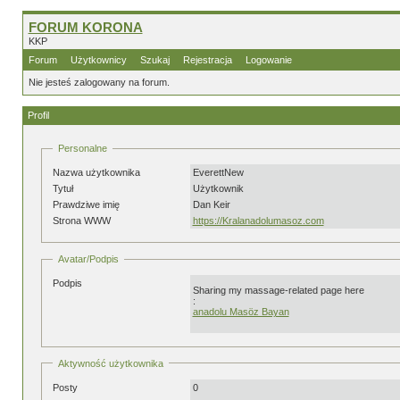
FORUM KORONA
KKP
Forum
Użytkownicy
Szukaj
Rejestracja
Logowanie
Nie jesteś zalogowany na forum.
Profil
Personalne
Nazwa użytkownika
EverettNew
Tytuł
Użytkownik
Prawdziwe imię
Dan Keir
Strona WWW
https://Kralanadolumasoz.com
Avatar/Podpis
Podpis
Sharing my massage-related page here
:
anadolu Masöz Bayan
Aktywność użytkownika
Posty
0