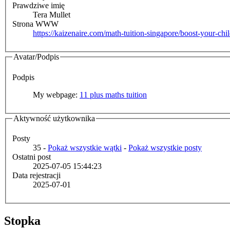
Prawdziwe imię
Tera Mullet
Strona WWW
https://kaizenaire.com/math-tuition-singapore/boost-your-chil
Avatar/Podpis
Podpis
My webpage:
11 plus maths tuition
Aktywność użytkownika
Posty
35 -
Pokaż wszystkie wątki
-
Pokaż wszystkie posty
Ostatni post
2025-07-05 15:44:23
Data rejestracji
2025-07-01
Stopka